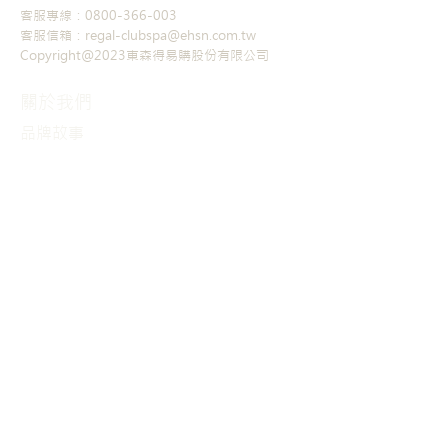
客服專線：0800-366-003
客服信箱：regal-clubspa@ehsn.com.tw
Copyright@2023東森得易購股份有限公司
關於我們
品牌故事
​公司沿革
會員權益
課程服務
課程介紹
獨規商品
其他商品
聯絡我們
聯絡資訊