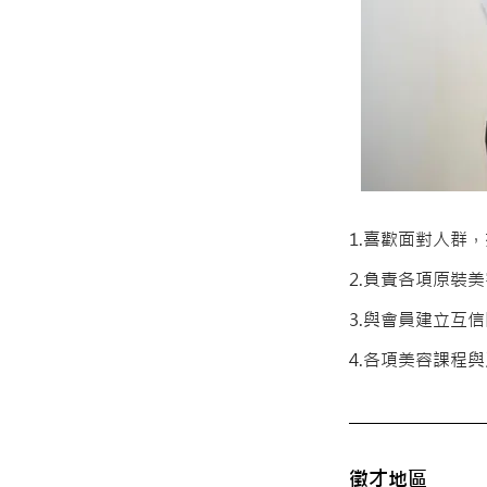
1.喜歡面對人群
2.負責各項原裝
3.與會員建立互
4.各項美容課程
徵才地區