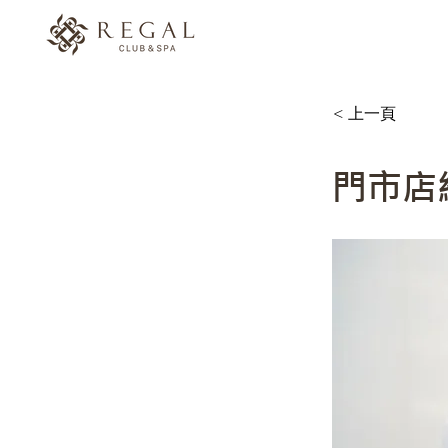
< 上一頁
門市店經