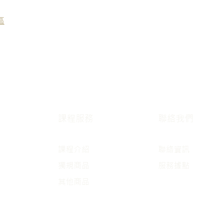
區
課程服務
聯絡我們
課程介紹
聯絡資訊
獨規商品
服務據點
其他商品
​環境設施