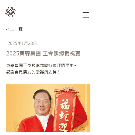
< 上一頁
2025年1月28日
2025東森集團 王令麟總裁祝賀
東森集團王令麟總裁向各位拜個早年~
感謝會員朋友的愛護與支持！