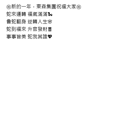
㊗️新的一年，東森集團祝福大家㊗️
蛇來運轉 福氣滿滿🐍
魯蛇翻身 逆轉人生🌸
蛇到福來 升官發財🧧
事事皆美 蛇我其誰💖