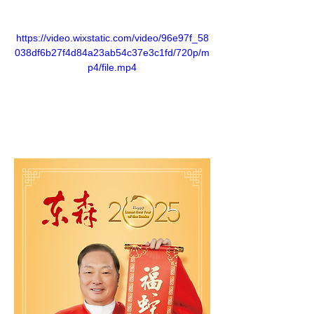
https://video.wixstatic.com/video/96e97f_58
038df6b27f4d84a23ab54c37e3c1fd/720p/m
p4/file.mp4