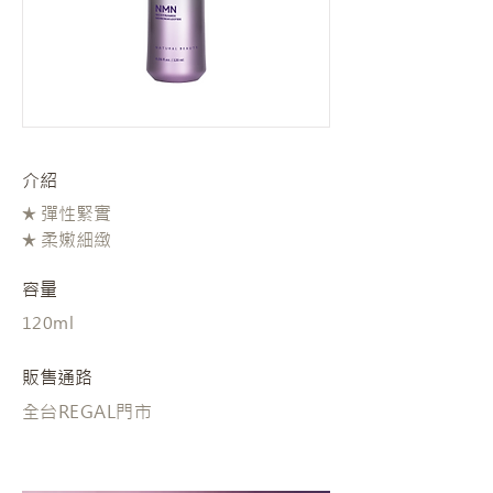
​介紹
★ 彈性緊實
★ 柔嫩細緻
容量
120ml
販售通路
全台REGAL門市