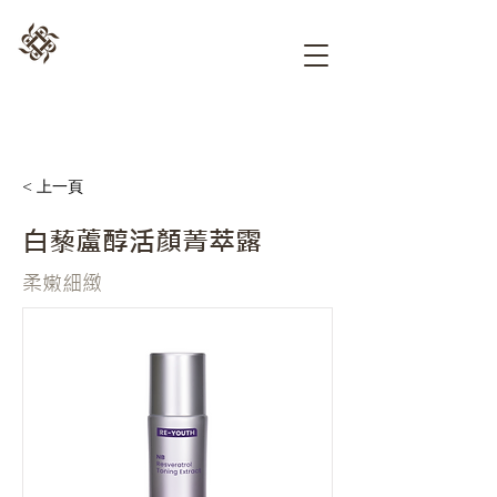
< 上一頁
白藜蘆醇活顏菁萃露
柔嫩細緻