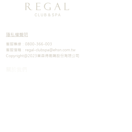
隱私權聲明
客服專線：0800-366-003
客服信箱：regal-clubspa@ehsn.com.tw
Copyright@2023東森得易購股份有限公司
關於我們
品牌故事
​公司沿革
會員權益
課程服務
課程介紹
獨規商品