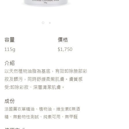
容量
​價格
115g
$1,750
​介紹
以天然植物油脂為基底，有效卸除臉部彩
妝及髒污，同時舒緩柔嫩肌膚。膚質感
受:卸除彩妝、深層清潔肌膚。
成份
法國薰衣草精油、植物油、維生素E無酒
精、無動物性測試、純素可用、無甲醛