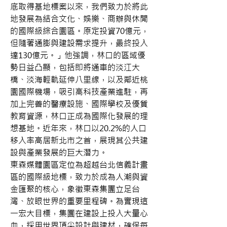
底取得基地標案以來，我們致力於將此
地發展為結合文化、娛樂、商辦與休閒
的國際級綜合園區。原定投資70億元，
但隨著通膨與建設需求提升，最終投入
達130億元。」他強調，林口的區域優
勢日益凸顯，包括即將通車的淡江大
橋、淡海輕軌延伸八里線，以及鄰近桃
園國際機場，吸引高科技產業進駐，再
加上完善的醫療設施、國際學校及優質
教育資源，林口正成為國際化發展的理
想基地。近年來，林口以20.2%的人口
移入率高居新北市之首，展現其公共建
設與產業發展的巨大潛力。
東森媒體園區定位為超越台北信義計畫
區的國際級地標，致力於成為人潮與資
金匯聚的核心，象徵東森集團立足台
灣、放眼世界的重要里程碑。為實現這
一宏大目標，集團在建設上投入大量心
血，採用世界頂尖設計與建材，確保每