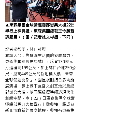
▲東森集團全球營運總部恩典大樓22日
舉行上樑典禮，東森集團總裁王令麟親
訴願景。（圖／記者徐文彬攝，下同）
記者楊智雯／林口報導
看準大台北與桃園生活圈的發展潛力，
東森集團積極布局林口，斥資130億元
打造樓高199公尺、加上林口台地250公
尺、總高449公尺的新地標大樓「東森
全球營運總部」。園區規劃結合多功能
展演場、線上線下直播文創基地以及總
部辦公大樓，以國際級標準締造現代化
創新空間。今（22）日東森集團全球營
運總部恩典大樓舉行上樑典禮，將成為
新北市嶄新的國際地標。典禮有東森集