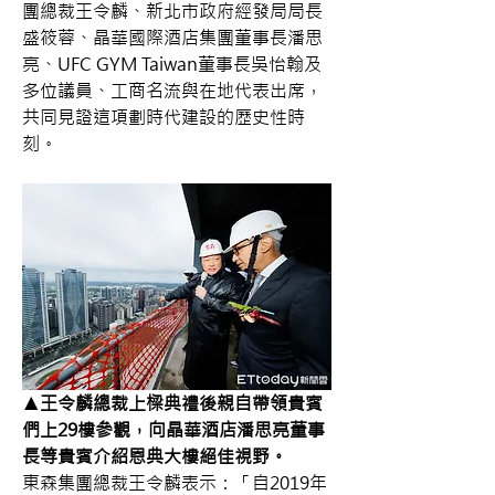
團總裁王令麟、新北市政府經發局局長
盛筱蓉、晶華國際酒店集團董事長潘思
亮、UFC GYM Taiwan董事長吳怡翰及
多位議員、工商名流與在地代表出席，
共同見證這項劃時代建設的歷史性時
刻。
▲王令麟總裁上樑典禮後親自帶領貴賓
們上29樓參觀，向晶華酒店潘思亮董事
長等貴賓介紹恩典大樓絕佳視野。
東森集團總裁王令麟表示：「自2019年