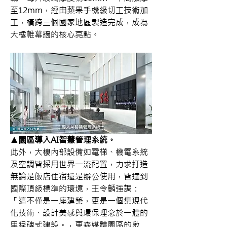
至12mm，經由蘋果手機級切工技術加
工，橫跨三個國家地區製造完成，成為
大樓帷幕牆的核心亮點。
▲園區導入AI智慧管理系統。
此外，大樓內部設備如電梯、機電系統
及空調皆採用世界一流配置，力求打造
無論是飯店住宿還是辦公使用，皆達到
國際頂級標準的環境，王令麟強調：
「這不僅是一座建築，更是一個集現代
化技術、設計美感與環保理念於一體的
里程碑式建設。」東森媒體園區的啟