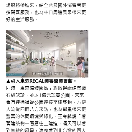
場服務帶進來，給全台及國外消費者更
多驚喜服務，也為林口周遭民眾帶來更
好的生活服務。
▲引入東森REGAL美容醫美會館。
同時「東森媒體園區」將取得綠建築鑽
石級認證，並以1億元認養公園，未來
會有連通道從公園連接至建築物，方便
人流從四面八方來訪，也為鄰里帶來更
豐富的休閒環境與綠化。王令麟說「看
著建築物一層層往上建造，晴天可以看
到無敵的風景，清楚看到北台灣的四大