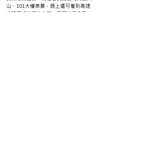
山、101大樓美景，晚上還可看到高速
公路兩條壯觀的火龍，開闊的景象是上
帝視角的視野風景」，並引用《聖經》
中說到「佳美之境、恩典滿溢」，深信
東森林口媒體園區就是受到祝福的「佳
美之境」、東森總部大樓是恩典滿溢的
「恩典大樓」，也是林口的恩典地標，
將攜手三井Outlet為新北市帶來更豐沛
的發展動能。
原文網址:
東森集團130億打造國際級媒
體園區！王令麟親訴願景　繁榮新北與
林口 | ETtoday財經雲 | ETtoday新聞雲