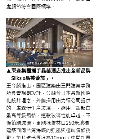
處細節符合國際標準。
▲東森集團攜手晶華酒店推出全新品牌
「Silks x晶英薈旅」。
王令麟指出，園區建築由三門建築事務
所負責規劃設計，並融合日本最新國際
化設計理念。外牆採用由力福公司提供
的「盧森堡生產玻璃」，選用三銀超白
最高等級規格。這款玻璃性能卓越，不
僅節能減碳，更能抵禦林口250米地標
建築面向台灣海峽的強風與極端氣候挑
戰。每片玻璃厚度為10mm，中間加厚