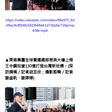
https://video.wixstatic.com/video/96e97f_6d
cf9ac9c8f34fc581f948d41d73fa9e/720p/mp
4/file.mp4
▲東森集團全球營運總部恩典大樓上樑 
王令麟投資130億打造台灣新地標。(採
訪撰稿／記者胡至欣；攝影剪輯／記者
謝盛帆、謝婷婷)