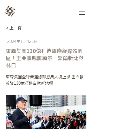
< 上一頁
2024年11月25日
東森集團130億打造國際級媒體園
區！王令麟親訴願景 繁榮新北與
林口
東森集團全球營運總部恩典大樓上樑 王令麟
投資130億打造台灣新地標。