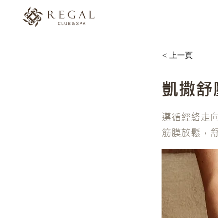
< 上一頁
凱撒舒
遵循經絡走
筋膜放鬆，