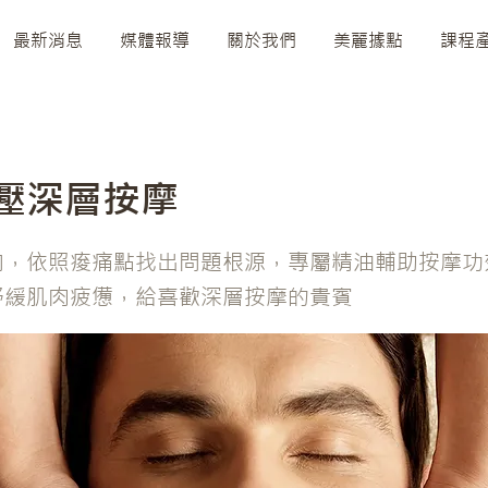
最新消息
媒體報導
關於我們
美麗據點
課程
壓深層按摩
向，依照痠痛點找出問題根源，專屬精油輔助按摩功
舒緩肌肉疲憊，給喜歡深層按摩的貴賓