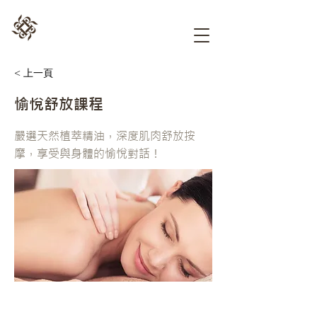
< 上一頁
愉悅舒放課程
嚴選天然植萃精油，深度肌肉舒放按
摩，享受與身體的愉悅對話！