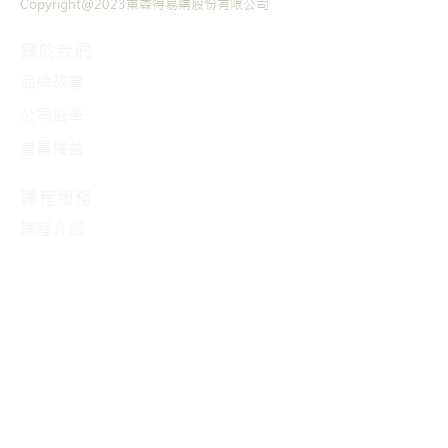
Copyright@2023東森得易購股份有限公司
關於我們
品牌故事
​公司沿革
會員權益
課程服務
課程介紹
獨規商品
其他商品
聯絡我們
聯絡資訊
服務據點
​環境設施