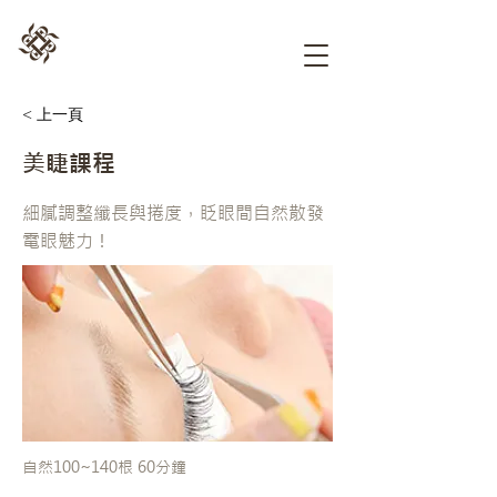
< 上一頁
美睫課程
細膩調整纖長與捲度，眨眼間自然散發
電眼魅力！
自然100~140根 60分鐘