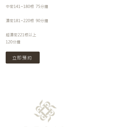
中密141~180根 75分鐘
濃密181~220根 90分鐘
超濃密221根以上
120分鐘
立即預約