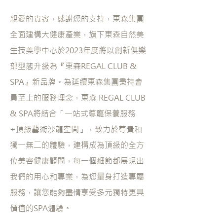
親愛的貴賓，感謝您的支持，東森集團
全面建構大健康產業，旗下東森自然美
生技美學中心於2023年度將以創新俱樂
部型態升級為『東森REGAL CLUB & 
SPA』新品牌。為延續東森集團秉持會
員至上的服務理念，東森 REGAL CLUB 
& SPA將結合「一站式尊寵保養服務
+頂級藝術沙龍空間」，致力於尊貴和
獨一無二的體驗，建構成為頂級的全方
位美容健康顧問，每一個細節都展現出
我們的用心和專業，為您量身打造專屬
服務，讓您能夠盡情享受多元獨特更具
價值的SPA體驗。