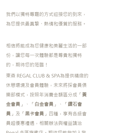
我們以獨特尊寵的方式迎接您的到來，
為您提供最真摯、熱情和優質的服務。
相信將能成為您健康和美麗生活的一部
份，讓您每一次體驗都是尊貴和獨特
的，期待您的蒞臨！
東森 REGAL CLUB & SPA為提供精緻的
休憩環境及會員體驗，未來將採會員俱
樂部模式，按照年消費金額區分成「
黃
金會員
」、「
白金會員
」、「
鑽石會
員
」及「
黑卡會員
」四種，享有各級會
員超優惠禮遇，相關辦法與權益請洽
Regal 各區旗艦店。期待您能夠加入我