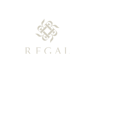
Privacy Policy
TEL: (+886)0800-366-003
Support Email: regal-clubspa@ehsn.com.tw
Copyright@2023 EASTERN HOME SHOPPING
& LEISURE CO., LTD. All Rights Reserved.
About
Story