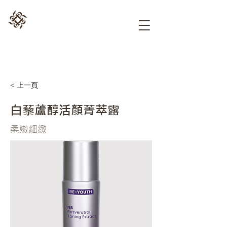
< 上一頁
白藜蘆醇活顏菁萃露
柔嫩細緻