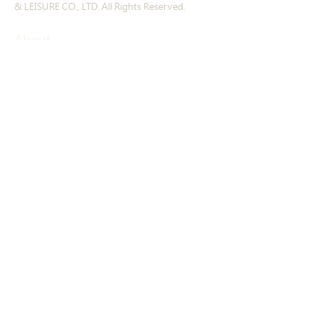
& LEISURE CO., LTD. All Rights Reserved.
About
Story
​History
Offerings
Course Introduction
Exclusive products
Other products
Contact
Contact
Locations
Environment