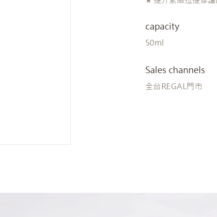
capacity
50ml
Sales channels
全台REGAL門市