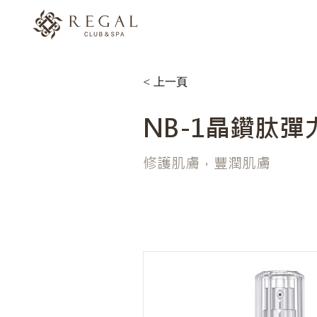
< 上一頁
NB-1晶鑽肽
修護肌膚，豐潤肌膚