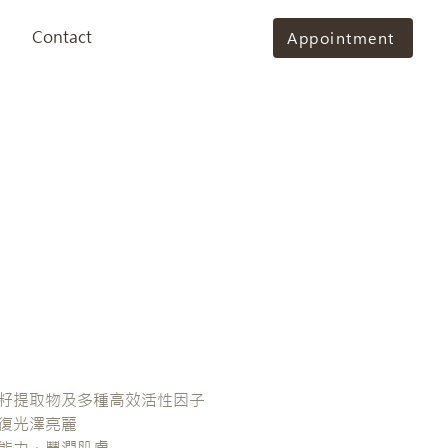
Contact
Appointment
前籽提取物及多種高效活性因子
恢復光澤亮麗
護能力，豐潤肌膚