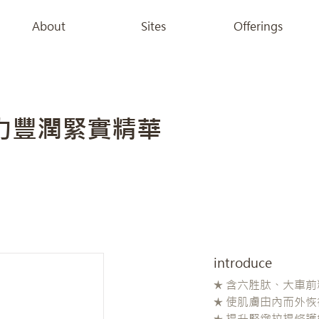
About
Sites
Offerings
彈力豐潤緊實精華
introduce
★ 含六胜肽、大車
★ 使肌膚由內而外
★ 提升緊緻拉提修