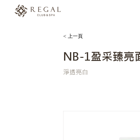
< 上一頁
NB-1盈采臻亮
淨透亮白