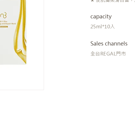
capacity
25ml*10入
Sales channels
全台REGAL門市