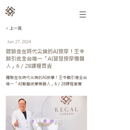
< 上一頁
Jun 27, 2024
體驗走在時代尖端的AI按摩！王令
麟引進全台唯一「AI智慧按摩機器
人」6／28課程首賣
體驗走在時代尖端的AI按摩！王令麟引進全台
唯一「AI智慧按摩機器人」6／28課程首賣