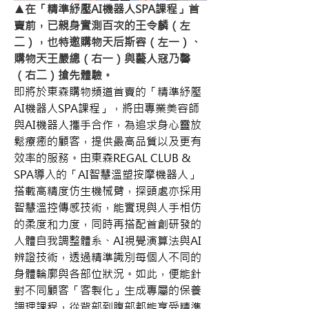
▲在「精準紓壓AI機器人SPA課程」首
賣前，已親身實測百次的王令麟（左
二），也特邀購物天后斯容（左一）、
購物天王嚴總（右一）與藝人寇乃馨
（右二）搶先體驗。
即將於東森購物頻道首賣的「精準紓壓
AI機器人SPA課程」，將由專業美容師
與AI機器人攜手合作，為追求身心靈放
鬆療癒的顧客，提供最高品質以及更有
效率的服務。由東森REGAL CLUB & 
SPA導入的「AI智慧溫塑按摩機器人」
搭載高精度仿生機械臂，探頭處亦採用
智慧溫控傳感技術，能實現與人手相仿
的柔度和力度，同時再搭配首創研發的
人體自我調整體系、AI視覺演算法與AI
辨證技術，透過精準識別每個人不同的
身體輪廓與各部位狀況。如此，便能針
對不同顧客「客製化」生成專屬的保養
調理課程，從背部到腹部都能享受精準