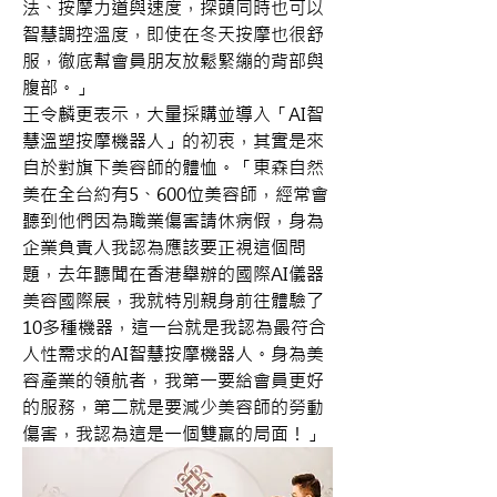
法、按摩力道與速度，探頭同時也可以
智慧調控溫度，即使在冬天按摩也很舒
服，徹底幫會員朋友放鬆緊繃的背部與
腹部。」
王令麟更表示，大量採購並導入「AI智
慧溫塑按摩機器人」的初衷，其實是來
自於對旗下美容師的體恤。「東森自然
美在全台約有5、600位美容師，經常會
聽到他們因為職業傷害請休病假，身為
企業負責人我認為應該要正視這個問
題，去年聽聞在香港舉辦的國際AI儀器
美容國際展，我就特別親身前往體驗了
10多種機器，這一台就是我認為最符合
人性需求的AI智慧按摩機器人。身為美
容產業的領航者，我第一要給會員更好
的服務，第二就是要減少美容師的勞動
傷害，我認為這是一個雙贏的局面！」