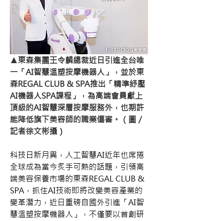
▲東森集團王令麟總裁近日引進全台唯
一「AI智慧溫塑按摩機器人」，並於東
森REGAL CLUB & SPA推出「精準紓壓
AI機器人SPA課程」，為高端會員獻上
頂級的AI智慧深層按摩服務外，也期許
能降低旗下美容師的職業傷害。（圖／
記者徐文彬攝）
科技日新月異，人工智慧AI近年也席捲
全球成為當今炙手可熱的話題，引領高
端美容保養市場的東森REGAL CLUB & 
SPA，抓住AI技術即將改變美容產業的
變革潛力，近日重磅自國外引進「AI智
慧溫塑按摩機器人」，不僅要以首創研