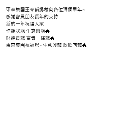
東森集團王令麟總裁向各位拜個早年~
感謝會員朋友長年的支持
新的一年祝福大家
你龍我龍 生意興龍🐲
財運長龍 富貴一條龍🐲
東森集團祝福您~生意興龍 欣欣向龍🐲