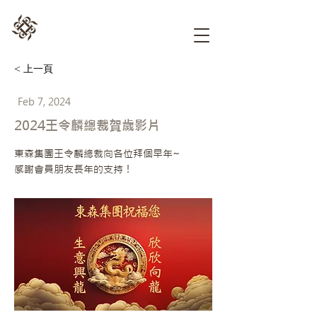
< 上一頁
Feb 7, 2024
2024王令麟總裁賀歲影片
東森集團王令麟總裁向各位拜個早年~
感謝會員朋友長年的支持！